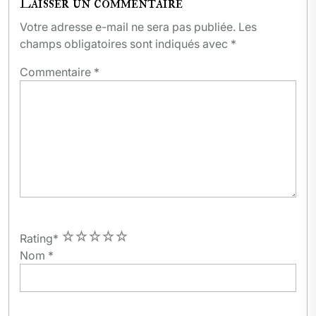
Laisser un commentaire
Votre adresse e-mail ne sera pas publiée.
Les
champs obligatoires sont indiqués avec
*
Commentaire
*
1
2
3
4
5
Rating
*
Nom
*