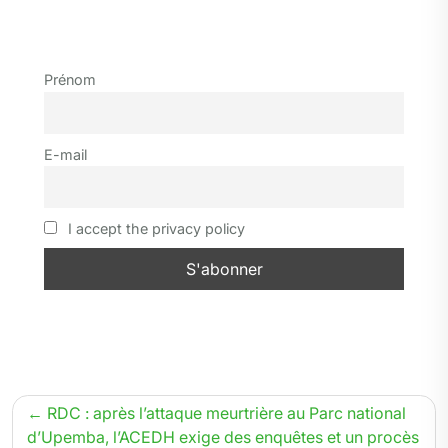
w
a
e
i
h
k
m
r
a
i
c
l
n
a
y
a
i
r
t
e
e
k
t
p
i
n
t
Prénom
t
b
g
e
s
e
l
t
a
e
o
r
d
A
g
r
o
a
I
p
e
E-mail
k
m
n
p
r
I accept the privacy policy
Navigation
RDC : après l’attaque meurtrière au Parc national
de
d’Upemba, l’ACEDH exige des enquêtes et un procès