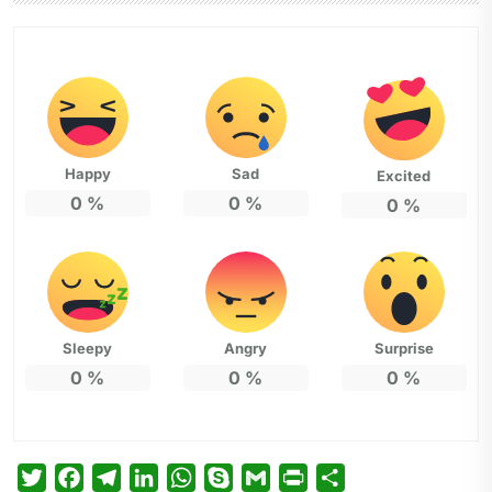
Happy
Sad
Excited
0
%
0
%
0
%
Sleepy
Angry
Surprise
0
%
0
%
0
%
T
F
T
L
W
S
G
P
P