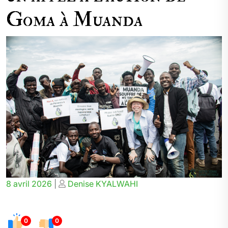
Goma à Muanda
Posted
Posted
8 avril 2026
|
Denise KYALWAHI
on
on
0
0