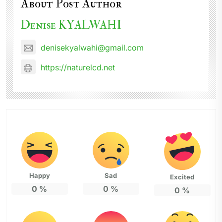
About Post Author
Denise KYALWAHI
denisekyalwahi@gmail.com
https://naturelcd.net
Happy
Sad
Excited
0
%
0
%
0
%