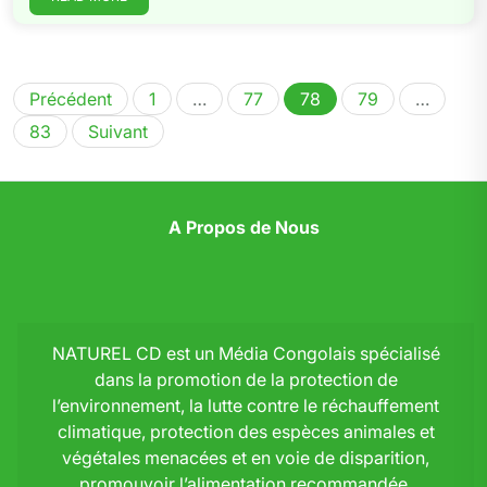
Pagination
Précédent
1
…
77
78
79
…
des
83
Suivant
publications
A Propos de Nous
NATUREL CD est un Média Congolais spécialisé
dans la promotion de la protection de
l’environnement, la lutte contre le réchauffement
climatique, protection des espèces animales et
végétales menacées et en voie de disparition,
promouvoir l’alimentation recommandée,