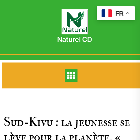
Skip
to
FR
content
Naturel CD
Sud-Kivu : la jeunesse se
lève pour la planète, «