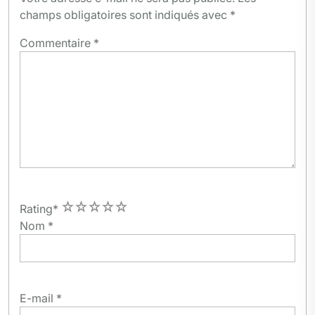
champs obligatoires sont indiqués avec
*
Commentaire
*
1
2
3
4
5
Rating
*
Nom
*
E-mail
*