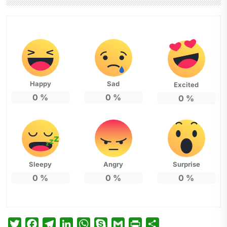
Happy
Sad
Excited
0
%
0
%
0
%
Sleepy
Angry
Surprise
0
%
0
%
0
%
T
F
T
L
W
S
G
P
P