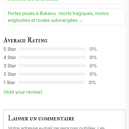
l’article
Fortes pluies à Bukavu : morts tragiques, motos
englouties et routes submergées
Average Rating
5 Star
0%
4 Star
0%
3 Star
0%
2 Star
0%
1 Star
0%
(Add your review)
Laisser un commentaire
Votre adresse e-mail ne sera pas publiée.
Les