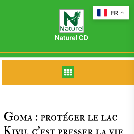
Skip
to
FR
content
Naturel CD
Goma : protéger le lac
Kivu, c’est presser la vie